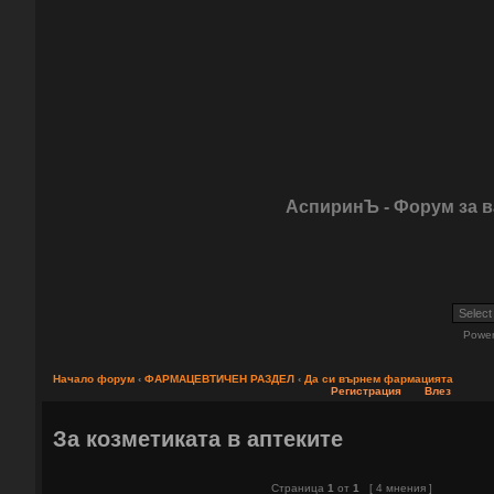
АспиринЪ - Форум за 
Powe
Начало форум
‹
ФАРМАЦЕВТИЧЕН РАЗДЕЛ
‹
Да си върнем фармацията
Регистрация
Влез
За козметиката в аптеките
Страница
1
от
1
[ 4 мнения ]