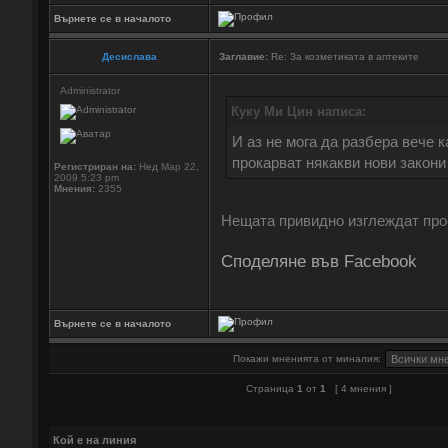
Върнете се в началото
Десислава
Заглавие:
Re: За козметиката в аптеките
Administrator
Куку Ми Цин написа:
И аз не мога да разбера вече к
прокарват някакви нови закони
Регистриран на:
Нед Мар 22,
2009 5:23 pm
Мнения:
2355
Нещата привидно изглеждат про
Споделяне във Facebook
Върнете се в началото
Покажи мненията от миналия:
Страница
1
от
1
[ 4 мнения ]
Кой е на линия