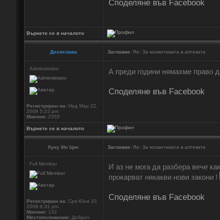
Споделяне във Facebook
Върнете се в началото
Десислава
Заглавие:
Re: За козметиката в аптеките
Administrator
А преди години нямахме право д
Споделяне във Facebook
Регистриран на:
Нед Мар 22,
2009 5:23 pm
Мнения:
2355
Върнете се в началото
Куку Ми Цин
Заглавие:
Re: За козметиката в аптеките
Full Member
И аз не мога да разбера вече как
прокарват някакви нови закони !
Споделяне във Facebook
Регистриран на:
Сря Юни 10,
2009 8:31 pm
Мнения:
132
Местоположение:
Добрич