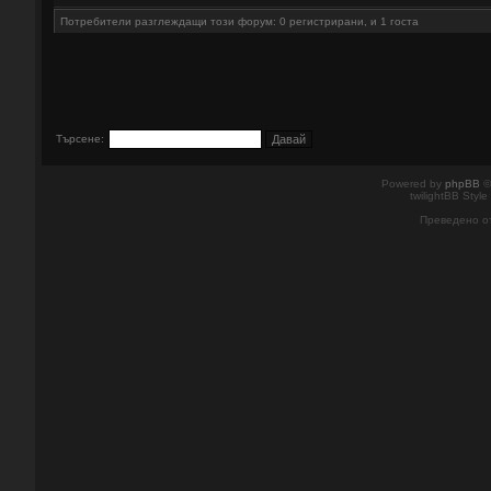
Потребители разглеждащи този форум: 0 регистрирани, и 1 госта
Търсене:
Powered by
phpBB
©
twilightBB Style
Преведено о