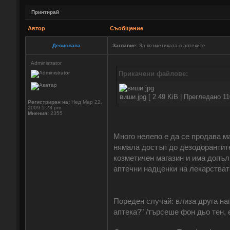
Принтирай
Автор
Съобщение
Десислава
Заглавие:
За козметиката в аптеките
Administrator
Прикачени файлове:
виши.jpg [ 2.49 KiB | Прегледано 11
Регистриран на:
Нед Мар 22,
2009 5:23 pm
Мнения:
2355
Много нелепо е да се продава м
нямала достъп до дезодорантите
козметичен магазин и има допъ
аптечни надценки на лекарстват
Пореден случай: влиза друга на
аптека?" /търсеше фон дьо тен, 