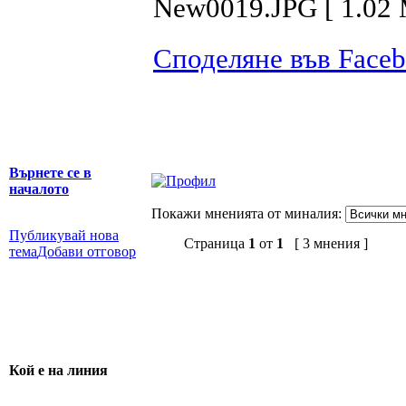
New0019.JPG [ 1.02 
Споделяне във Face
Върнете се в
началото
Покажи мненията от миналия:
Публикувай нова
Страница
1
от
1
[ 3 мнения ]
тема
Добави отговор
Кой е на линия