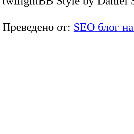
twilightBB Style by Daniel S
Преведено от:
SEO блог на