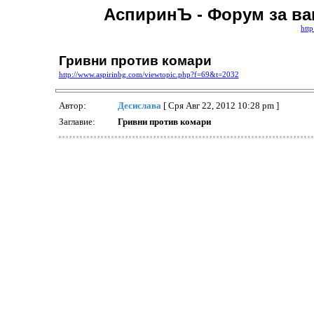
АспиринЪ - Форум за ва
htt
Гривни против комари
http://www.aspirinbg.com/viewtopic.php?f=69&t=2032
Автор:
Десислава
[ Сря Авг 22, 2012 10:28 pm ]
Заглавие:
Гривни против комари