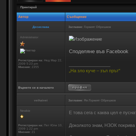
Принтирай
Автор
Съобщение
Десислава
Заглавие:
Горкият Обрешков
Administrator
Споделяне във Facebook
Регистриран на:
Нед Мар 22,
_________________
2009 5:23 pm
Мнения:
2355
„На зло куче – зъл прът“
Върнете се в началото
veihaivei
Заглавие:
Re:Горкият Обрешков
Newbie
Е това сега с каква цел е пусн
Доколкото знам, НЗОК покрива 
Регистриран на:
Пет Юли 10,
2009 1:22 pm
Мнения:
21