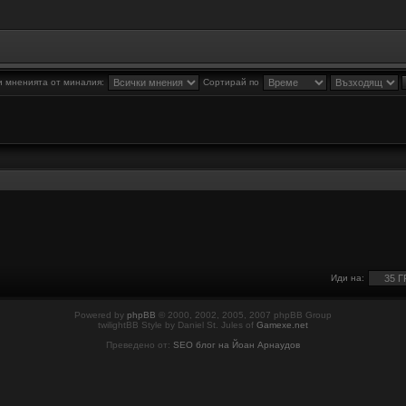
 мненията от миналия:
Сортирай по
Иди на:
Powered by
phpBB
© 2000, 2002, 2005, 2007 phpBB Group
twilightBB Style by Daniel St. Jules of
Gamexe.net
Преведено от:
SEO блог на Йоан Арнаудов