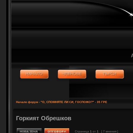
Начало форум
‹
"О, СПОМНЯТЕ ЛИ СИ, ГОСПОЖО?"
‹
35 ГРЕ
Горкият Обрешков
Страница
1
от
1
[ 7 мнения ]