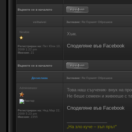
Върнете се в началото
veihaivei
Заглавие:
Re:Горкият Обрешков
Newbie
Хъм.
Споделяне във Facebook
Регистриран на:
Пет Юли 10,
2009 1:22 pm
Мнения:
21
Върнете се в началото
Десислава
Заглавие:
Re:Горкият Обрешков
Administrator
Това наш съученик- внук на пр
Не беше семеен и живееше с та
Споделяне във Facebook
Регистриран на:
Нед Мар 22,
2009 5:23 pm
Мнения:
2355
_________________
„На зло куче – зъл прът“