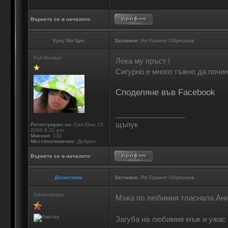
Върнете се в началото
Куку Ми Цин
Заглавие:
Re:Горкият Обрешков
Full Member
Лека му пръст !
Сигурно е много тъжно да почин
Споделяне във Facebook
_________________
щъпук
Регистриран на:
Сря Юни 10,
2009 8:31 pm
Мнения:
132
Местоположение:
Добрич
Върнете се в началото
Десислава
Заглавие:
Re:Горкият Обрешков
Administrator
Мъка по любимия тласнала Ани
Загуба на любимия мъж и ужас 