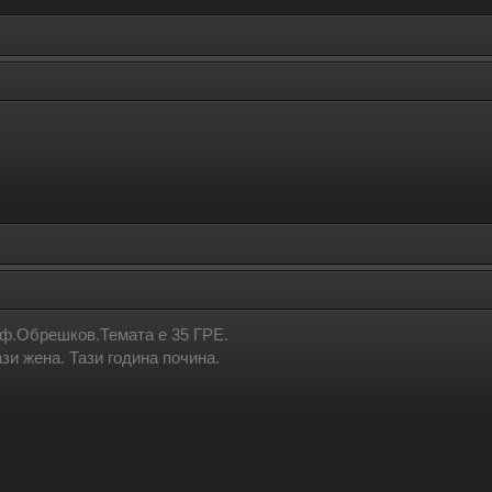
оф.Обрешков.Темата е 35 ГРЕ.
зи жена. Тази година почина.