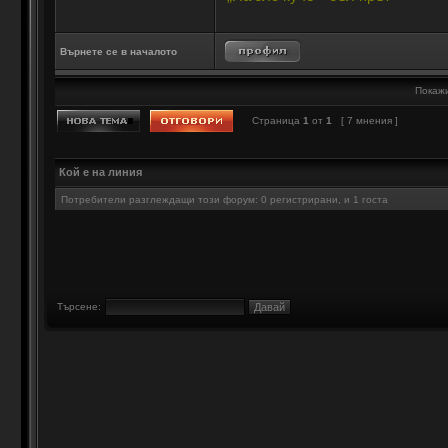
Върнете се в началото
Покажи
Страница
1
от
1
[ 7 мнения ]
Кой е на линия
Потребители разглеждащи този форум: 0 регистрирани, и 1 госта
Търсене: