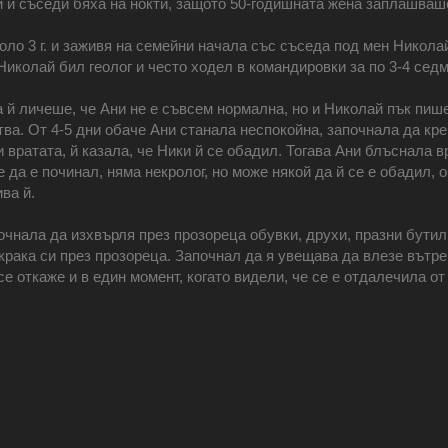
 и съседи бяха на нокти, защото 50-годишната жена заплашваше
оло 3 г. и заживя на семейни начала със съседа под мен Никола
иколай бил геолог и често ходел в командировки за по 3-4 сед
 й личеше, че Ани не е съвсем нормална, но и Николай пък пише
тва. От 4-5 дни обаче Ани станала неспокойна, започнала да кр
 вратата, й казала, че Ники й се обадил. Тогава Ани блъснала в
е да е починал, няма некролог, но може някой да й се е обадил, 
ва й.
очнала да изхвърля през прозореца обувки, друхи, празни бутил
 крака си през прозореца. Започнал да я увещава да влезе вътре
 откаже и в един момент, когато видели, че се е отдалечила от