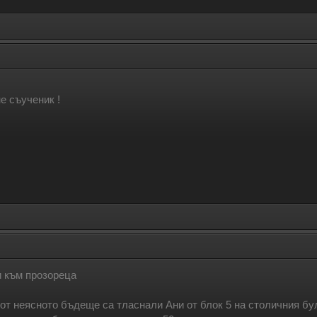
е съученик !
 към прозореца
от неясното бъдеще са тласнали Ани от блок 5 на столичния бу