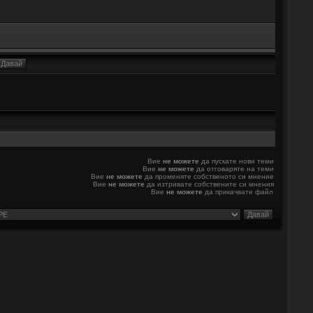
Вие
не можете
да пускате нови теми
Вие
не можете
да отговаряте на теми
Вие
не можете
да променяте собственото си мнение
Вие
не можете
да изтривате собствените си мнения
Вие
не можете
да прикачвате файл