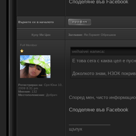
Споделяне във Facebook
Върнете се в началото
Куку Ми Цин
Заглавие:
Re:Горкият Обрешков
Full Member
veihaivei написа:
Е това сега с каква цел е пу
Доколкото знам, НЗОК покрива
Регистриран на:
Сря Юни 10,
2009 8:31 pm
Мнения:
132
Местоположение:
Добрич
Според мен, чисто информацион
Споделяне във Facebook
_________________
щъпук