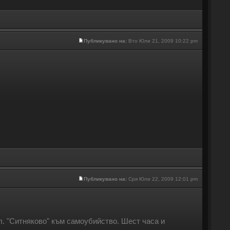
Публикувано на:
Вто Юли 21, 2009 10:22 pm
Публикувано на:
Сря Юли 22, 2009 12:01 pm
л. "Ситняково" към самоубийство. Шест часа и