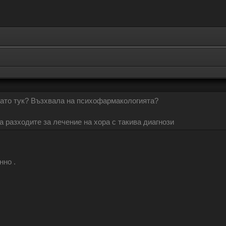
снато тук? Възхвала на психофармакологията?
 разходите за лечение на хора с такива диагнози
но .