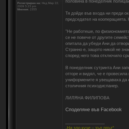
половина в понеделник полицаи
Регистриран на:
Нед Мар 22,
2009 5:23 pm
Мнения:
2355
Тя дойде във входа ни преди ок
председател на кооперацията. Н
"Не работеше, по физиономията
се не повече от другите семейс
опитала да убеди Ани да отвори
Странно е, защото никой не зна
според него това отключило сри
В понеделник сутринта Ани зап
отгоре и видял, че е провесила
униформените я увещаваха да се
столичния психодиспанер.
ЛИЛЯНА ФИЛИПОВА
Споделяне във Facebook
_________________
„На зло куче – зъл прът“