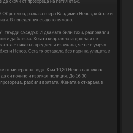
 да скочи от прозореца на петия етаж.
й Обретенов, разказа вчера Владимир Ненов, който е и
мици. В понеделник също го нямало.
", твърди съседът. И двамата били тихи, разправяли
ещи и да блъска. Когато кварталната дошла и се
ратата с някакъв предмен и извикала, че не е умрял.
обясни Ненов. Сега тя оставала без пари на улицата и
ки от минерална вода. Към 10,30 Ненов надникнал
 да си почине и извикал полиция. До 16,30
 прозореца, разбили вратата. Жената е откарана в