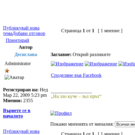
Публикувай нова
Страница
1
от
1
[ 1 мнение ]
тема
Добави отговор
Принтирай
Автор
Десислава
Заглавие:
Открий разликите
Administrator
Споделяне във Facebook
Регистриран на:
Нед
_________________
Мар 22, 2009 5:23 pm
„На зло куче – зъл прът“
Мнения:
2355
Върнете се в
началото
Покажи мненията от миналия:
Публикувай нова
Страница
1
от
1
[ 1 мнение ]