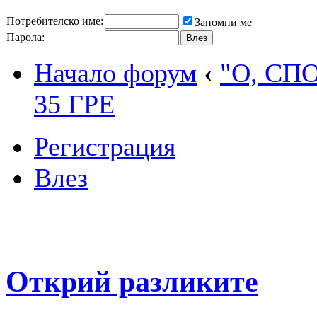
Потребителско име:
Запомни ме
Парола:
Начало форум
‹
"О, СП
35 ГРЕ
Регистрация
Влез
Открий разликите