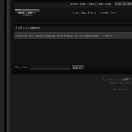
Покажи мненията от миналия:
Страница
1
от
1
[ 1 мнение ]
Кой е на линия
Потребители разглеждащи този форум: 0 регистрирани, и 1 госта
Търсене:
Powered by
phpBB
©
twilightBB Style
Преведено о