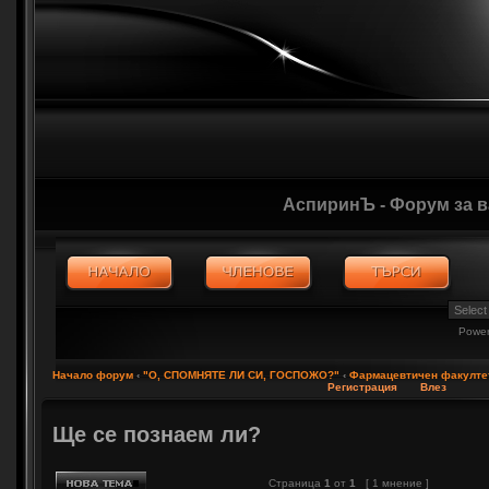
АспиринЪ - Форум за 
Powe
Начало форум
‹
"О, СПОМНЯТЕ ЛИ СИ, ГОСПОЖО?"
‹
Фармацевтичен факулте
Регистрация
Влез
Ще се познаем ли?
Страница
1
от
1
[ 1 мнение ]