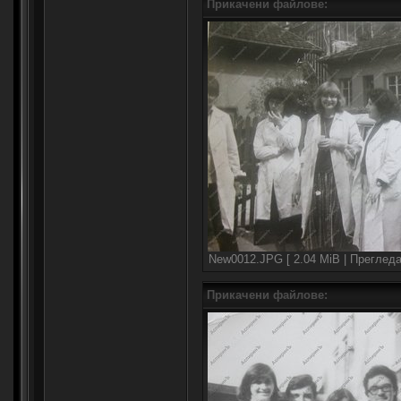
Прикачени файлове:
New0012.JPG [ 2.04 MiB | Прегледа
Прикачени файлове: