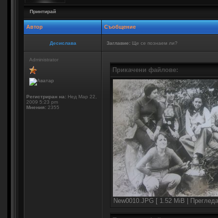
Принтирай
Автор
Съобщение
Десислава
Заглавие:
Ще се познаем ли?
Administrator
Прикачени файлове:
Регистриран на:
Нед Мар 22,
2009 5:23 pm
Мнения:
2355
New0010.JPG [ 1.52 MiB | Прегледа