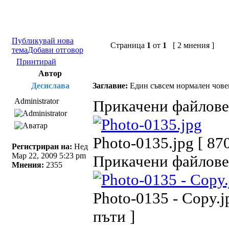
Публикувай нова
Страница
1
от
1
[ 2 мнения ]
тема
Добави отговор
Принтирай
Автор
Десислава
Заглавие:
Един съвсем нормален чове
Administrator
Прикачени файлове
Photo-0135.jpg [ 87
Регистриран на:
Нед
Мар 22, 2009 5:23 pm
Прикачени файлове
Мнения:
2355
Photo-0135 - Copy.j
пъти ]