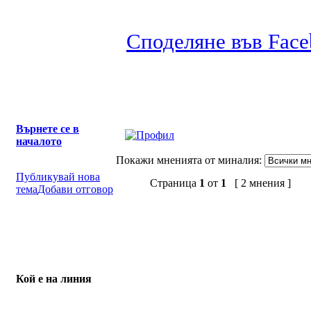
Споделяне във Fac
Върнете се в
началото
Покажи мненията от миналия:
Публикувай нова
Страница
1
от
1
[ 2 мнения ]
тема
Добави отговор
Кой е на линия