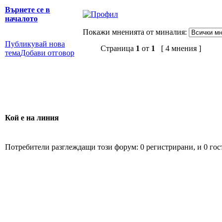
Върнете се в
началото
Покажи мненията от миналия:
Публикувай нова
Страница
1
от
1
[ 4 мнения ]
тема
Добави отговор
Кой е на линия
Потребители разглеждащи този форум: 0 регистрирани, и 0 гос