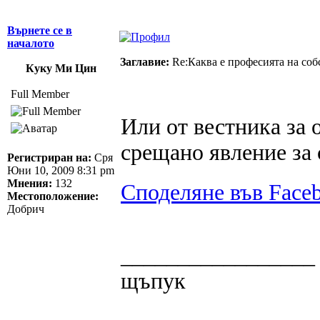
Върнете се в
началото
Заглавие:
Re:Каква е професията на соб
Куку Ми Цин
Full Member
Или от вестника за 
срещано явление за 
Регистриран на:
Сря
Юни 10, 2009 8:31 pm
Мнения:
132
Споделяне във Face
Местоположение:
Добрич
_________________
щъпук