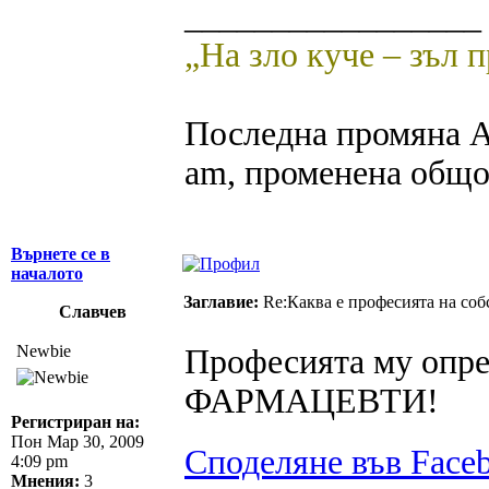
_________________
„На зло куче – зъл 
Последна промяна A
am, променена общо
Върнете се в
началото
Заглавие:
Re:Каква е професията на соб
Славчев
Newbie
Професията му опре
ФАРМАЦЕВТИ!
Регистриран на:
Пон Мар 30, 2009
Споделяне във Face
4:09 pm
Мнения:
3