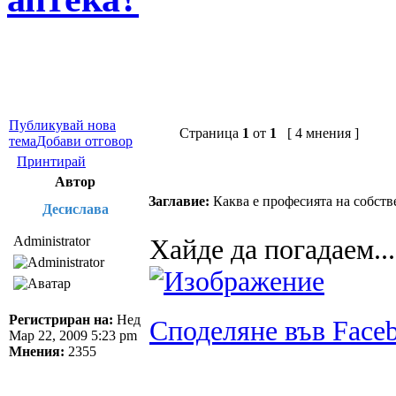
Публикувай нова
Страница
1
от
1
[ 4 мнения ]
тема
Добави отговор
Принтирай
Автор
Заглавие:
Каква е професията на собств
Десислава
Administrator
Хайде да погадаем...
Регистриран на:
Нед
Споделяне във Face
Мар 22, 2009 5:23 pm
Мнения:
2355