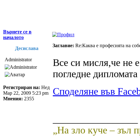
Върнете се в
началото
Заглавие:
Re:Каква е професията на соб
Десислава
Administrator
Все си мисля,че не 
погледне дипломата 
Регистриран на:
Нед
Споделяне във Face
Мар 22, 2009 5:23 pm
Мнения:
2355
_________________
„На зло куче – зъл 