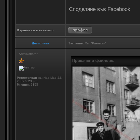
Споделяне във Facebook
Върнете се в началото
Десислава
Заглавие:
Re: "Раковски"
Administrator
Прикачени файлове:
Регистриран на:
Нед Мар 22,
2009 5:23 pm
Мнения:
2355