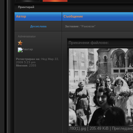
Принтирай
Автор
Съобщение
Десислава
Заглавие:
"Раковски"
Administrator
Прикачени файлове:
Регистриран на:
Нед Мар 22,
2009 5:23 pm
Мнения:
2355
780(1).jpg [ 205.49 KiB | Прегледан