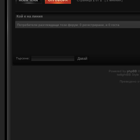
Страница
1
от
1
[ 2 мнения ]
Кой е на линия
Потребители разглеждащи този форум: 0 регистрирани, и 0 госта
Търсене:
Powered by
phpBB
©
twilightBB Style
Преведено о