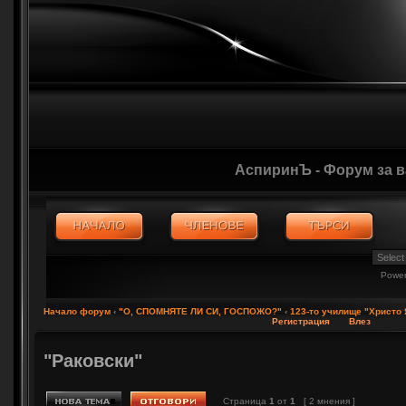
АспиринЪ - Форум за 
Powe
Начало форум
‹
"О, СПОМНЯТЕ ЛИ СИ, ГОСПОЖО?"
‹
123-то училище "Христо
Регистрация
Влез
"Раковски"
Страница
1
от
1
[ 2 мнения ]