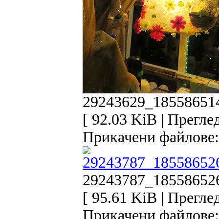
29243629_18558651
[ 92.03 KiB | Прегле
Прикачени файлове:
29243787_18558652
[ 95.61 KiB | Прегле
Прикачени файлове: