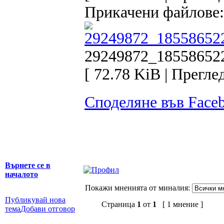
Прикачени файлове:
29249872_18558652
[ 72.78 KiB | Прегле
Споделяне във Face
Върнете се в
началото
Покажи мненията от миналия:
Публикувай нова
Страница
1
от
1
[ 1 мнение ]
тема
Добави отговор