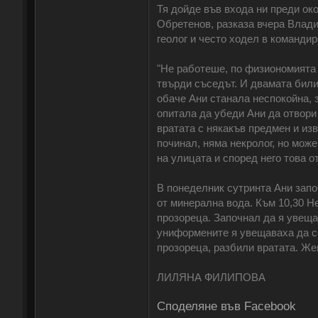
Тя дойде във входа ни преди око
Обретенов, разказа вчера Влади
геолог и често ходел в командир
"Не работеше, по физиономията 
твърди съседът. И двамата били 
обаче Ани станала неспокойна, 
опитала да убеди Ани да отвори 
вратата с някакъв предмен и изв
починал, няма некролог, но може
на улицата и според него това о
В понеделник сутринта Ани запо
от минерална вода. Към 10,30 Не
прозореца. Започнал да я увещав
униформените я увещаваха да се 
прозореца, разбили вратата. Же
ЛИЛЯНА ФИЛИПОВА
Споделяне във Facebook