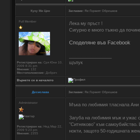
Куку Ми Цин
Заглавие:
Re:Горкият Обрешков
Full Member
Лека му пръст !
Сигурно е много тъжно да почине
Споделяне във Facebook
_________________
щъпук
Регистриран на:
Сря Юни 10,
2009 8:31 pm
Мнения:
132
Местоположение:
Добрич
Върнете се в началото
Десислава
Заглавие:
Re:Горкият Обрешков
Administrator
Мъка по любимия тласнала Ани
Загуба на любимия мъж и ужас о
"Ситняково" към самоубийство. 
Регистриран на:
Нед Мар 22,
2009 5:23 pm
нокти, защото 50-годишната жен
Мнения:
2355