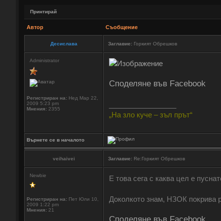
Принтирай
Автор
Съобщение
Десислава
Заглавие:
Горкият Обрешков
Administrator
Споделяне във Facebook
Регистриран на:
Нед Мар 22,
_________________
2009 5:23 pm
Мнения:
2355
„На зло куче – зъл прът“
Върнете се в началото
veihaivei
Заглавие:
Re:Горкият Обрешков
Newbie
Е това сега с каква цел е пусн
Доколкото знам, НЗОК покрива р
Регистриран на:
Пет Юли 10,
2009 1:22 pm
Мнения:
21
Споделяне във Facebook