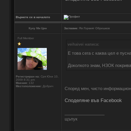
Върнете се в началото
Куку Ми Цин
Заглавие:
Re:Горкият Обрешков
Full Member
veihaivei написа:
Е това сега с каква цел е пус
Доколкото знам, НЗОК покрива 
Регистриран на:
Сря Юни 10,
2009 8:31 pm
Мнения:
132
Местоположение:
Добрич
Според мен, чисто информацион
Споделяне във Facebook
_________________
щъпук