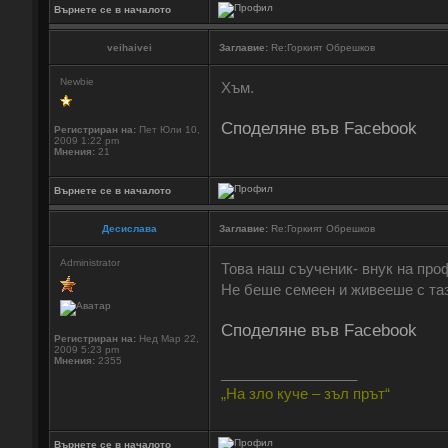
Върнете се в началото
veihaivei
Заглавие:
Re:Горкият Обрешков
Newbie
Хъм.
Споделяне във Facebook
Регистриран на:
Пет Юли 10,
2009 1:22 pm
Мнения:
21
Върнете се в началото
Десислава
Заглавие:
Re:Горкият Обрешков
Administrator
Това наш съученик- внук на про
Не беше семеен и живееше с таз
Споделяне във Facebook
Регистриран на:
Нед Мар 22,
2009 5:23 pm
Мнения:
2355
_________________
„На зло куче – зъл прът“
Върнете се в началото