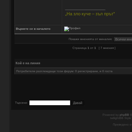
_________________
„На зло куче – зъл прът“
Върнете се в началото
Покажи мненията от миналия:
Страница
1
от
1
[ 7 мнения ]
Кой е на линия
Потребители разглеждащи този форум: 0 регистрирани, и 0 госта
Търсене:
Powered by
phpBB
©
twilightBB Style
Преведено о