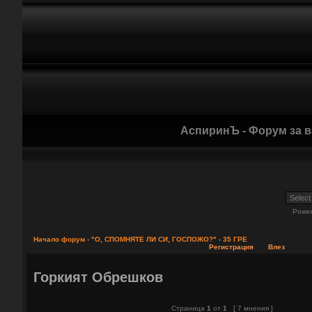
АспиринЪ - Форум за 
Powe
Начало форум
‹
"О, СПОМНЯТЕ ЛИ СИ, ГОСПОЖО?"
‹
35 ГРЕ
Регистрация
Влез
Горкият Обрешков
Страница
1
от
1
[ 7 мнения ]