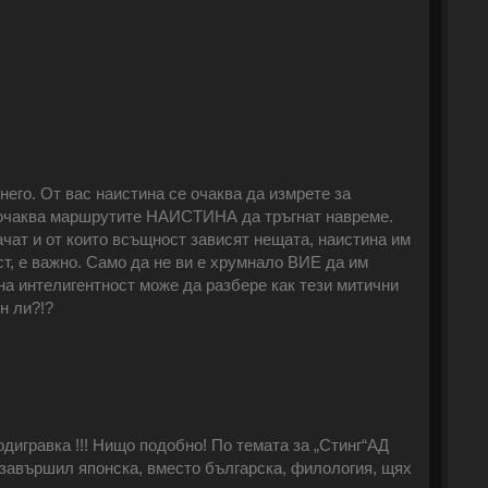
его. От вас наистина се очаква да измрете за
 очаква маршрутите НАИСТИНА да тръгнат навреме.
ачат и от които всъщност зависят нещата, наистина им
т, е важно. Само да не ви е хрумнало ВИЕ да им
 на интелигентност може да разбере как тези митични
н ли?!?
дигравка !!! Нищо подобно! По темата за „Стинг“АД
х завършил японска, вместо българска, филология, щях