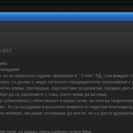
.
3.2017
ние)
ингаджии!
 но за няколкото години, прекарани в " Стинг" АД, съм виждал с
тепен, се дължи с недостатъчното предварително запознаване с 
ботно време, заплащане, перспективи за развитие, пазарен дял 
бре да се запознаете с това, което имам да ви кажа.
а субективност, обективност и какво ли не, но липсва творческ
ве. Те са създадени в различни моменти от недотам бляскавата 
зле изпявал, ми дават основание да мисля, че са доста адекватн
Шеф твой; да нямаш други шефове освен Мен.