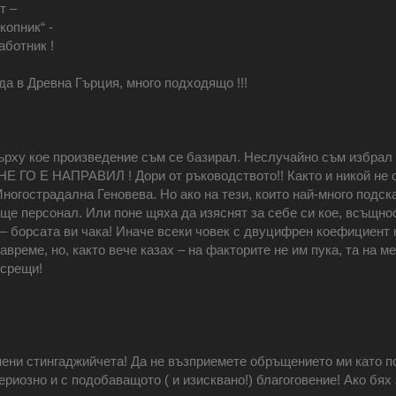
т –
копник“ -
ботник !
а в Древна Гърция, много подходящо !!!
ърху кое произведение съм се базирал. Неслучайно съм избрал н
НЕ ГО Е НАПРАВИЛ ! Дори от ръководството!! Както и никой не
ногострадална Геновева. Но ако на тези, които най-много подск
ще персонал. Или поне щяха да изяснят за себе си кое, всъщнос
е – борсата ви чака! Иначе всеки човек с двуцифрен коефициент
време, но, както вече казах – на факторите не им пука, та на ме
 срещи!
ени стингаджийчета! Да не възприемете обръщението ми като по
ериозно и с подобаващото ( и изисквано!) благоговение! Ако бя