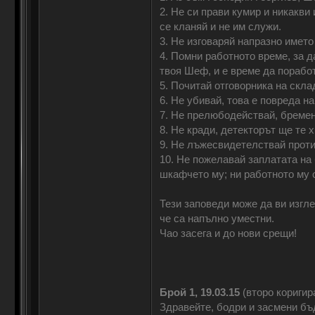
2. Не си прави кумир и никакви 
се кланяй и не им служи.
3. Не изговаряй напразно името
4. Помни работното време, за д
твоя Шеф, и е време да порабо
5. Почитай отговорника на скла
6. Не убивай, това е повреда 
7. Не прелюбодействай, бремен
8. Не кради, детекторът ще те х
9. Не лъжесвидетелствай против
10. Не пожелавай заплатата на 
шкафчето му; ни работното му об
Тези заповеди може да ви изгле
че са напълно уместни.
Чао засега и до нови срещи!
Брой 1, 19.03.15
(второ коригир
Здравейте, бодри и засмени бъ