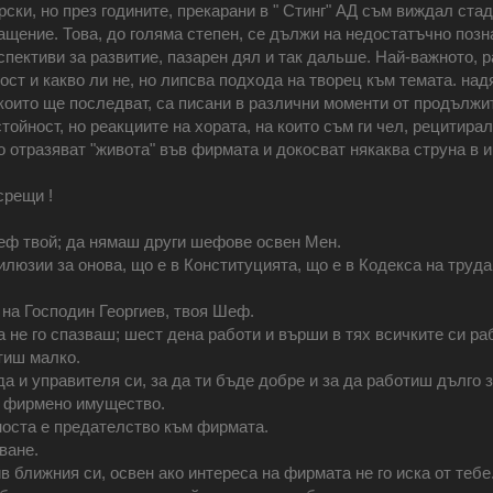
ки, но през годините, прекарани в " Стинг" АД съм виждал стад
щение. Това, до голяма степен, се дължи на недостатъчно позн
пективи за развитие, пазарен дял и так дальше. Най-важното, р
ост и какво ли не, но липсва подхода на творец към темата. над
 които ще последват, са писани в различни моменти от продължи
ойност, но реакциите на хората, на които съм ги чел, рецитирал
 отразяват "живота" във фирмата и докосват някаква струна в 
срещи !
Шеф твой; да нямаш други шефове освен Мен.
илюзии за онова, що е в Конституцията, що е в Кодекса на труда,
 на Господин Георгиев, твоя Шеф.
а не го спазваш; шест дена работи и върши в тях всичките си ра
тиш малко.
да и управителя си, за да ти бъде добре и за да работиш дълго 
на фирмено имущество.
оста е предателство към фирмата.
ване.
 ближния си, освен ако интереса на фирмата не го иска от тебе