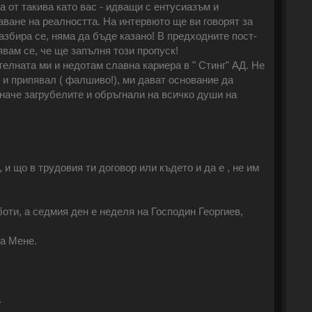
а от такива като вас - идващи с ентусиазъм и
аване на реалността. На интервюто ще ви говорят за
азбира се, няма да бъде казано! В предходните пост-
явам се, че ще запълня този пропуск!
телната ми и недотам славна кариера в " Стинг" АД. Не
 и припявал ( фалшиво!), ми дават основание да
иначе загрубелите и обръгнали на всичко души на
 и що в трудовия ти договор или където и да е , не им
боти, а седмия ден е неделя на Господин Георгиев,
за Мене.
.