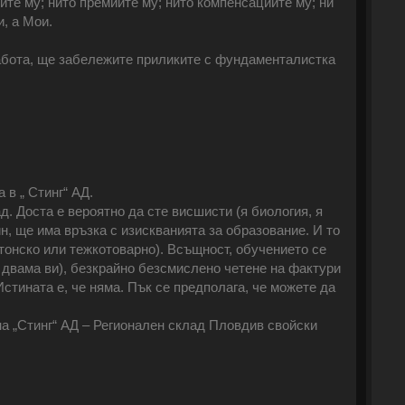
ите му; нито премиите му; нито компенсациите му; ни
и, а Мои.
 работа, ще забележите приликите с фундаменталистка
 в „ Стинг“ АД.
д. Доста е вероятно да сте висшисти (я биология, я
ин, ще има връзка с изискванията за образование. И то
тонско или тежкотоварно). Всъщност, обучението се
а двама ви), безкрайно безсмислено четене на фактури
стината е, че няма. Пък се предполага, че можете да
на „Стинг“ АД – Регионален склад Пловдив свойски