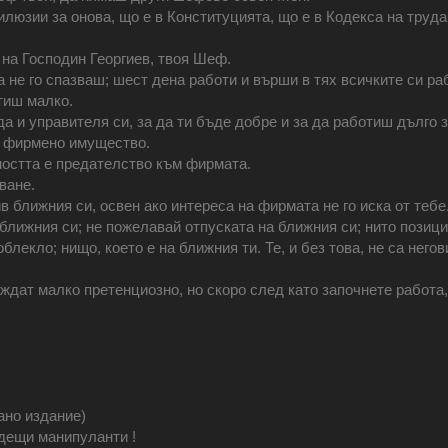
илюзии за онова, що е в Конституцията, що е в Кодекса на труда,
 на Господин Георгиев, твоя Шеф.
а не го спазваш; шест дена работи и върши в тях всичките си ра
тиш малко.
да и управителя си, за да ти бъде добре и за да работиш дълго 
на фирмено имущество.
остта е предателство към фирмата.
ване.
 ближния си, освен ако интереса на фирмата не го иска от тебе
ближния си; не пожелавай отпуската на ближния си; нито позици
лекло; нищо, което е на ближния ти. Те, и без това, не са негов
ждат малко претенциозно, но скоро след като започнете работа
ано издание)
дещи манипуланти !