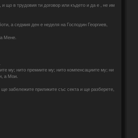
 и що в трудовия ти договор или където и да е , не им
боти, а седмия ден е неделя на Господин Георгиев,
за Мене.
.
ите му; нито премиите му; нито компенсациите му; ни
и, а Мои.
, ще забележите приликите със секта и ще разберете,