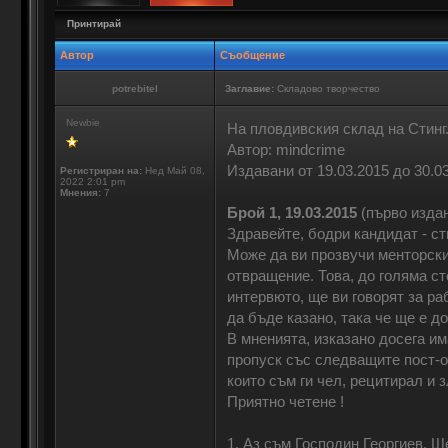
Принтирай
Автор
Съобщение
potrebitel
Заглавие:
Складово творчество
Newbie
На пловдивския склад на Стинг
Автор: mindcrime
Издавани от 19.03.2015 до 30.0
Регистриран на:
Нед Май 08,
2022 2:01 pm
Мнения:
7
Брой 1, 19.03.2015
(първо изда
Здравейте, бодри кандидат - ст
Може да ви прозвучи менторски,
отвращение. Това, до голяма с
интервюто, ще ви говорят за ра
да бъде казано, така че ще е до
В мненията, изказано досега им
пропуск със следващите пост-о
които съм ги чел, рецитирал и 
Приятно четене !
1. Аз съм Господин Георгиев, 