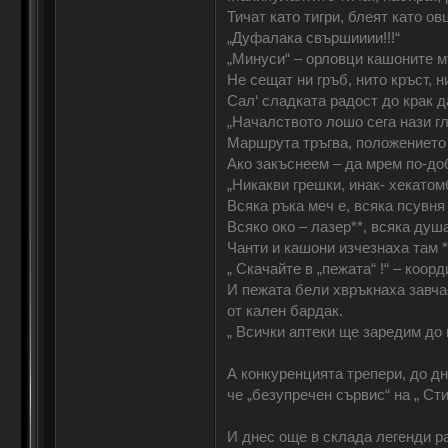
Тичат като тигри, блеят като ов
„Дуфалака свършииии!!!“
„Минуси“ – орловци кашоните мъ
Не сещат ни гръб, нито кръст, н
Сал‘ сладката радост до крак да
„Началството лошо сега нази гл
Маршрута тръгва, положението 
Ако закъснеем – да мрем по-добр
„Никакви грешки, инак- хекатомб
Всяка ръка меч е, всяка псувня
Всяко око – лазер**, всяка душа
Чанти и кашони изчезнаха там *
„ Скачайте в „пежата“ !“ – коор
И пежата бели хвръкнаха завчас
от кален бардак.
„ Всички аптеки ще заредим до к
А конкуренцията трепери, до дн
че „безупречен сървис“ на „ Стин
И днес още в склада легенди ра