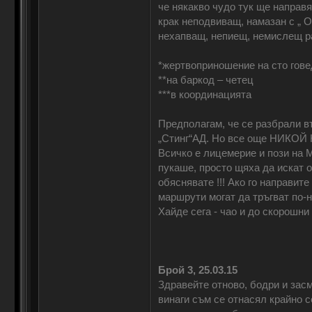
че някакво чудо тук ще направя
крак неподвиващ, намазан с „ О
нехапващ, непиещ, немислещ ра
*жертвоприношение на сто говед
**на баркод – четец
***в координацията
Предполагам, че се разбрали в
„Стинг“АД. Но все още НИКОЙ 
Всичко е лицемерие и пози на М
пукаше, просто щяха да искат о
обяснявате !!! Ако го направит
маршрути могат да тръгват по-на
Хайде сега - чао и до скорошни
Брой 3, 25.03.15
Здравейте отново, бодри и засм
винаги съм се отнасял крайно с