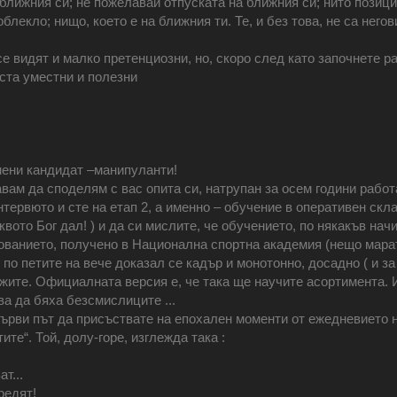
ближния си; не пожелавай отпуската на ближния си; нито позици
лекло; нищо, което е на ближния ти. Те, и без това, не са негов
 се видят и малко претенциозни, но, скоро след като започнете
оста уместни и полезни
мени кандидат –манипуланти!
ам да споделям с вас опита си, натрупан за осем години работа
тервюто и сте на етап 2, а именно – обучение в оперативен скла
квото Бог дал! ) и да си мислите, че обучението, по някакъв нач
зованието, получено в Национална спортна академия (нещо мара
по петите на вече доказал се кадър и монотонно, досадно ( и з
жите. Официалната версия е, че така ще научите асортимента. И
ова да бяха безсмислиците ...
първи път да присъствате на епохален моменти от ежедневието 
те“. Той, долу-горе, изглежда така :
т...
редят!