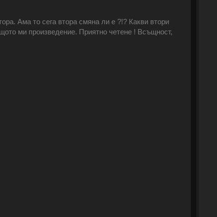
ора. Ама то сега втора смяна ли е ?!? Какви втори
ащото ми произведение. Приятно четене ! Всъщност,