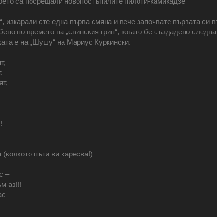
оето са посрещали новопостъпилите пилоти-камикадзе.
“, изкарали сте една първа смяна и вече започвате първата си вт
ено по времето на „свинския грип“, когато бе създадено следв
ката е на „Шушу“ на Мариус Куркински.
т,
.
ят,
!
м (колкото пъти ви харесва!)
с –
 аз!!!
ас