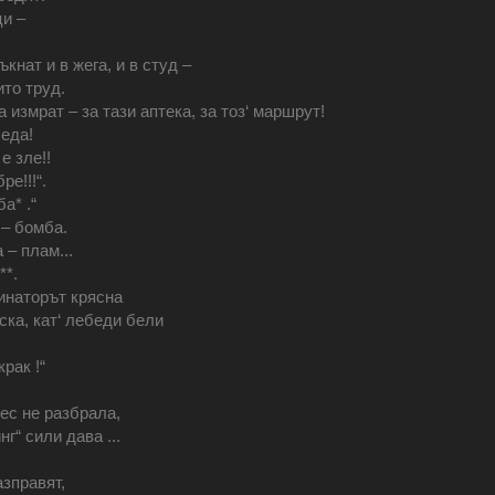
ци –
кнат и в жега, и в студ –
ито труд.
 измрат – за тази аптека, за тоз‘ маршрут!
еда!
е зле!!
е!!!“.
а* .“
 – бомба.
 – плам...
**.
динаторът крясна
ка, кат‘ лебеди бели
рак !“
ес не разбрала,
г“ сили дава ...
зправят,