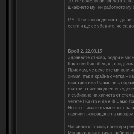
10. Не пожелавай заплатата на 
шкафчето му; ни работното му об
P.S. Тези заповеди могат да ви
секта и ще се убедите, че са д
Брой 2, 22.03.15
Здравейте отново, бодри и зас
Както ви бях обещал, продължав
Приемам, че вече сте минали ин
химия, пък в крайна сметка – ка
наистина има ! Само че с обра
състои в няколкодневно ходене 
и събиране на хапчета от стела
четете ! Както и да е !!! Само т
Но ето – имате възможност за 
наричан „изпращане на маршрути
Часовникът трака, принтери рева
Манипулантите тичат, набират, 