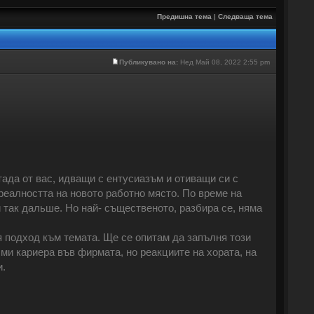
Предишна тема
|
Следваща тема
Публикувано на:
Нед Май 08, 2022 2:55 pm
тада от вас, идващи с ентусиазъм и отиващи си с
реалността на новото работно място. По време на
и так дальше. Но най- същественото, разбира се, няма
ия подход към темата. Ще се опитам да запълня този
ми кариера във фирмата, но реакциите на хората, на
и.