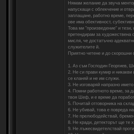
Нямам желание да звуча менторс
напускащи с облекчение и отвра
заплащане, работно време, перс
ове има обективност, субективн
Това ми "произведение" и тези,
претендирам за художествена ст
мисля, че достатъчно адекватно
служителите й.
Приятно четене и до скорошни 
1. Аз съм Господин Георгиев, 
2. Не си прави кумир и никакви 
се кланяй и не им служи.
3. Не изговаряй напразно името
4. Помни работното време, за д
твоя Шеф, и е време да порабо
5. Почитай отговорника на скла
6. Не убивай, това е повреда 
7. Не прелюбодействай, бремен
8. Не кради, детекторът ще те х
9. Не лъжесвидетелствай против