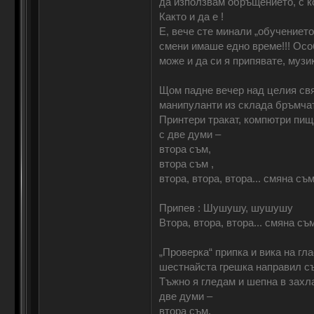
да използвам обръщението, с к
Както и да е !
Е, вече сте минали „обучението
смени имаше едно време!!! Особ
може и да си я припявате, музи
Щом падне вечер над целия свя
манипуланти из склада бръмчат
Принтери тракат, компютри пищ
с две думи –
втора съм,
втора съм ,
втора, втора, втора... смяна съм
Припев : Шушушу, шушушу
Втора, втора, втора... смяна съ
„Проверка“ припка и вика на гла
шестнайста грешка направил съм
Тъжно я гледам и шепна в захл
две думи –
втора съм,