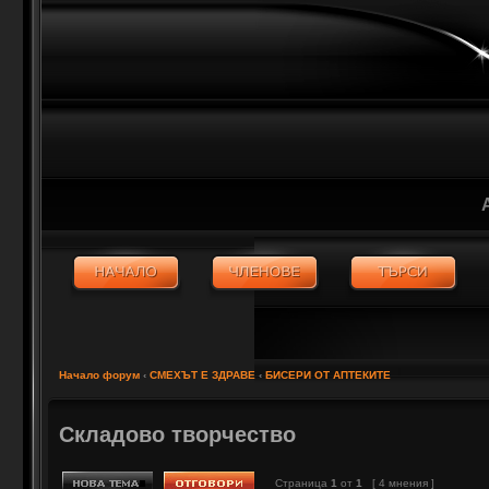
Начало форум
‹
СМЕХЪТ Е ЗДРАВЕ
‹
БИСЕРИ ОТ АПТЕКИТЕ
Складово творчество
Страница
1
от
1
[ 4 мнения ]