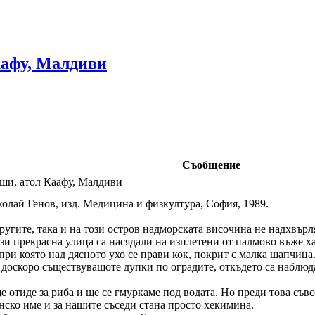
аафу, Малдиви
Съобщение
и, атол Каафу, Малдиви
олай Генов, изд. Медицина и физкултура, София, 1989.
гите, така и на този остров надморската височина не надхвърля
зи прекрасна улица са насядали на изплетени от палмово въже х
при която над дясното ухо се прави кок, покрит с малка шапчица
и доскоро съществуващоте дупки по оградите, откъдето са наблю
е отиде за риба и ще се гмуркаме под водата. Но преди това съвс
инско име и за нашите съседи стана просто хекимина.