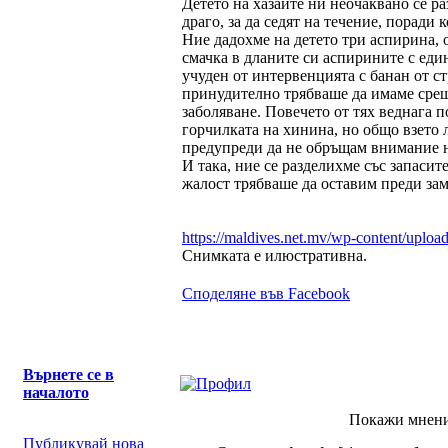
Детето на хазаите ни неочаквано се ра
драго, за да седят на течение, поради
Ние дадохме на детето три аспирина, о
смачка в дланите си аспирините с еди
учуден от интервенцията с банан от ст
принудително трябваше да имаме срещ
заболяване. Повечето от тях веднага 
горчилката на хинина, но общо взето 
предупреди да не обръщам внимание на
И така, ние се разделихме със запасит
жалост трябваше да оставим преди зами
https://maldives.net.mv/wp-content/upload
Снимката е илюстративна.
Споделяне във Facebook
Върнете се в
началото
Покажи мнени
Публикувай нова