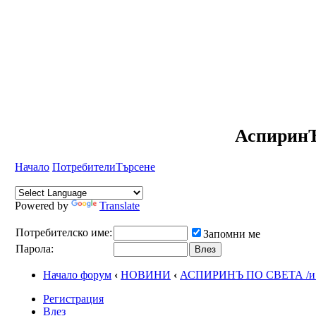
АспиринЪ
Начало
Потребители
Търсене
Powered by
Translate
Потребителско име:
Запомни ме
Парола:
Начало форум
‹
НОВИНИ
‹
АСПИРИНЪ ПО СВЕТА /и у
Регистрация
Влез