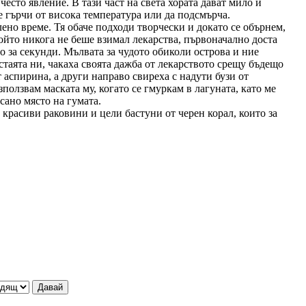
често явление. В тази част на света хората дават мило и
се гърчи от висока температура или да подсмърча.
лено време. Тя обаче подходи творчески и докато се обърнем,
ойто никога не беше взимал лекарства, първоначално доста
во за секунди. Мълвата за чудото обиколи острова и ние
аята ни, чакаха своята дажба от лекарството срещу бъдещо
аспирина, а други направо свиреха с надути бузи от
олзвам маската му, когато се гмуркам в лагуната, като ме
сано място на гумата.
 красиви раковини и цели бастуни от черен корал, които за