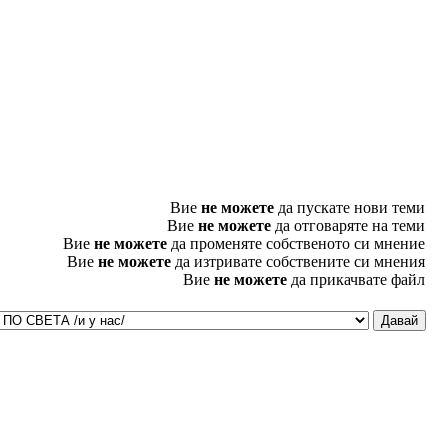
Вие
не можете
да пускате нови теми
Вие
не можете
да отговаряте на теми
Вие
не можете
да променяте собственото си мнение
Вие
не можете
да изтривате собствените си мнения
Вие
не можете
да прикачвате файл