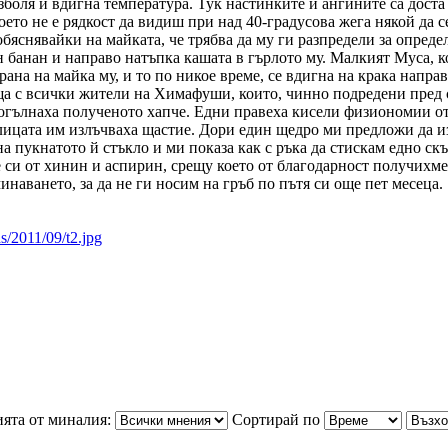
зболя и вдигна температура. Тук настинките и ангините са доста 
 което не е рядкост да видиш при над 40-градусова жега някой да 
бяснявайки на майката, че трябва да му ги разпредели за опреде
н банан и направо натъпка кашата в гърлото му. Малкият Муса, к
рана на майка му, и то по никое време, се вдигна на крака напра
а с всички жители на Химафуши, които, чинно подредени пред ст
погълнаха полученото хапче. Едни правеха кисели физиономии от 
лицата им излъчваха щастие. Дори един щедро ми предложи да изп
 пукнатото й стъкло и ми показа как с ръка да стискам едно скъ
е си от хинин и аспирин, срещу което от благодарност получихме
наването, за да не ги носим на гръб по пътя си още пет месеца.
s/2011/09/t2.jpg
ята от миналия:
Сортирай по