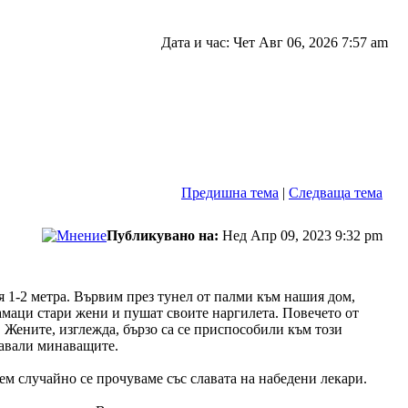
Дата и час: Чет Авг 06, 2026 7:57 am
Предишна тема
|
Следваща тема
Публикувано на:
Нед Апр 09, 2023 9:32 pm
 1-2 метра. Вървим през тунел от палми към нашия дом,
амаци стари жени и пушат своите наргилета. Повечето от
. Жените, изглежда, бързо са се приспособили към този
давали минаващите.
ем случайно се прочуваме със славата на набедени лекари.