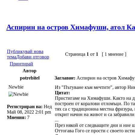
Аспирин на остров Химафуши, атол К
Публикувай нова
Страница
1
от
1
[ 1 мнение ]
тема
Добави отговор
Принтирай
Автор
potrebitel
Заглавие:
Аспирин на остров Химафуш
Newbie
Из "Пътуване към мечтите", автор Ник
Цитат:
Пристигаме на Химафуши. Както на дру
построен от коралови отломъци. По та
Регистриран на:
Нед
тях са с традиционна местна фризура, 
Май 08, 2022 2:01 pm
открит начин на живот и са забравил
Мнения:
7
...
През някой от следващите дни и ние щ
Оттогава Гого се прости с своето ист