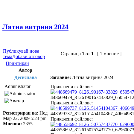
Лятна витрина 2024
Публикувай нова
Страница
1
от
1
[ 1 мнение ]
тема
Добави отговор
Принтирай
Автор
Десислава
Заглавие:
Лятна витрина 2024
Administrator
Прикачени файлове:
448669479_8126190167433829_6505471269
Прикачени файлове:
Регистриран на:
Нед
448599737_8126151454104367_4066498186
Мар 22, 2009 5:23 pm
Прикачени файлове:
Мнения:
2355
448558692_8126150757437770_6296007311