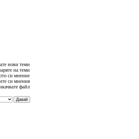
ате нови теми
варяте на теми
ото си мнение
ите си мнения
икачвате файл