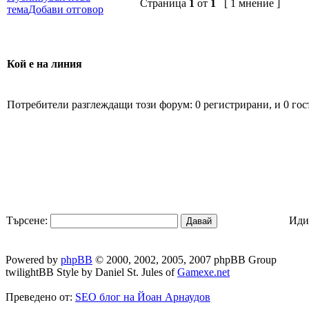
Страница
1
от
1
[ 1 мнение ]
тема
Добави отговор
Кой е на линия
Потребители разглеждащи този форум: 0 регистрирани, и 0 гос
Търсене:
Иди
Powered by
phpBB
© 2000, 2002, 2005, 2007 phpBB Group
twilightBB Style by Daniel St. Jules of
Gamexe.net
Преведено от:
SEO блог на Йоан Арнаудов