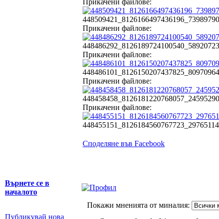
Прикачени файлове:
448509421_8126166497436196_7398979073
Прикачени файлове:
448486292_8126189724100540_5892072369
Прикачени файлове:
448486101_8126150207437825_8097096419
Прикачени файлове:
448458458_8126181220768057_2459529025
Прикачени файлове:
448455151_8126184560767723_2976511465
Споделяне във Facebook
Върнете се в
началото
Покажи мненията от миналия:
Публикувай нова