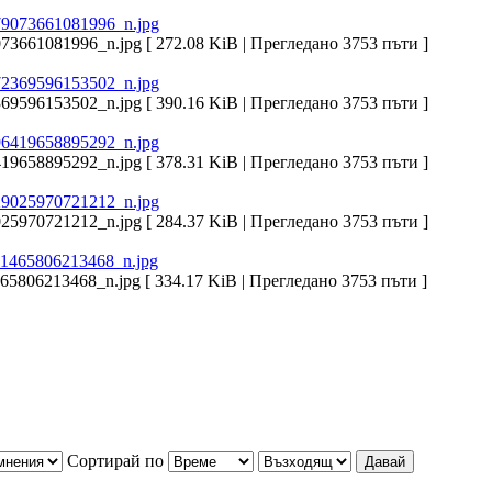
661081996_n.jpg [ 272.08 KiB | Прегледано 3753 пъти ]
596153502_n.jpg [ 390.16 KiB | Прегледано 3753 пъти ]
658895292_n.jpg [ 378.31 KiB | Прегледано 3753 пъти ]
970721212_n.jpg [ 284.37 KiB | Прегледано 3753 пъти ]
806213468_n.jpg [ 334.17 KiB | Прегледано 3753 пъти ]
Сортирай по