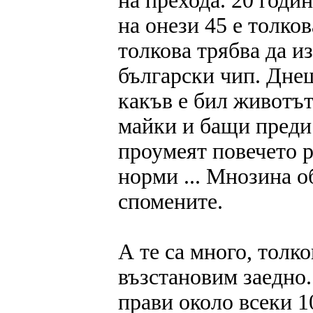
на прехода. 20 годи
на онези 45 е толков
толкова трябва да и
български чип. Дне
какъв е бил животът
майки и бащи преди 
проумеят повечето р
норми ... Мнозина о
спомените.
А те са много, толк
възстановим заедно.
прави около всеки 1