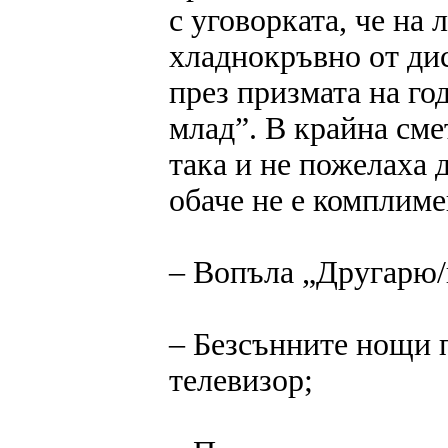
с уговорката, че на 
хладнокръвно от дис
през призмата на го
млад”. В крайна сме
така и не пожелаха д
обаче не е комплимен
‒ Вопъла „Другарю/к
‒ Безсънните нощи 
телевизор;