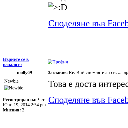
Споделяне във Face
Върнете се в
началото
molly69
Заглавие:
Re: Вий спомняте ли си, .... 
Newbie
Това е доста интере
Споделяне във Face
Регистриран на:
Чет
Юни 19, 2014 2:54 pm
Мнения:
2
_________________