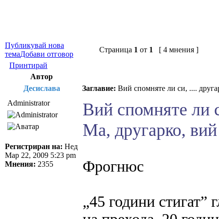
Публикувай нова
Страница
1
от
1
[ 4 мнения ]
тема
Добави отговор
Принтирай
Автор
Десислава
Заглавие:
Вий спомняте ли си, .... друг
Administrator
Вий спомняте ли с
Ма, другарко, ви
Регистриран на:
Нед
Мар 22, 2009 5:23 pm
Фрогнюс
Мнения:
2355
„45 години стигат” 