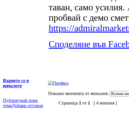
таван, само усилия.
пробвай с демо смет
https://admiralmarke
Споделяне във Face
Върнете се в
началото
Покажи мненията от миналия:
Публикувай нова
Страница
1
от
1
[ 4 мнения ]
тема
Добави отговор