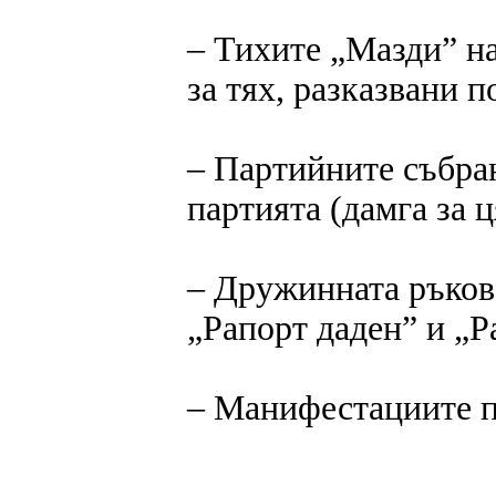
‒ Тихите „Мазди” н
за тях, разказвани п
‒ Партийните събра
партията (дамга за 
‒ Дружинната ръково
„Рапорт даден” и „Р
‒ Манифестациите п