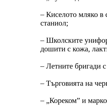
‒ Киселото мляко в 
станиол;
‒ Школските унифор
дошити с кожа, лакт
‒ Летните бригади 
‒ Търговията на черн
‒ „Кореком” и марк