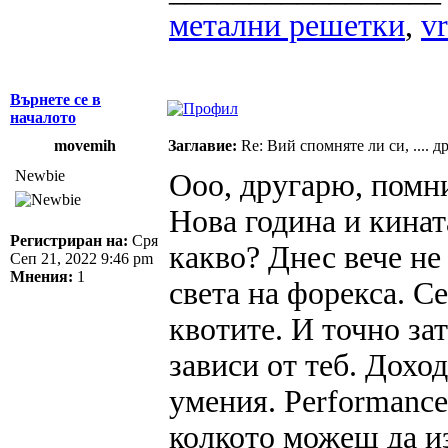
метални решетки
,
vr
Върнете се в
началото
movemih
Заглавие:
Re: Вий спомняте ли си, .... 
Newbie
Ооо, другарю, помни
Нова година и кинат
Регистриран на:
Сря
какво? Днес вече не 
Сеп 21, 2022 9:46 pm
Мнения:
1
света на форекса. Се
квотите. И точно за
зависи от теб. Доход
умения. Performance
колкото можеш да из