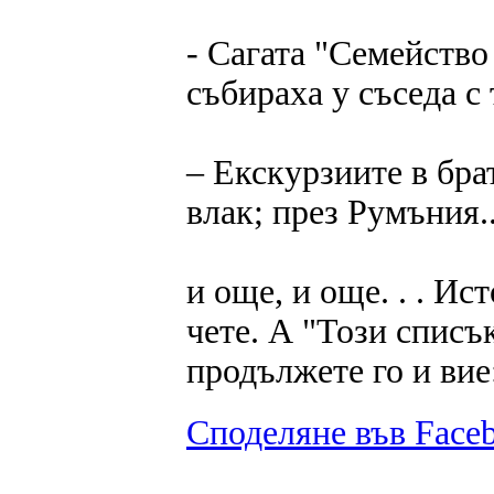
- Сагата "Семейство
събираха у съседа с
‒ Екскурзиите в бра
влак; през Румъния..
и още, и още. . . Ис
чете. А "Този списъ
продължете го и вие
Споделяне във Face