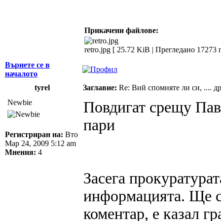
Прикачени файлове:
retro.jpg [ 25.72 KiB | Прегледано 17273 
Върнете се в
началото
tyrel
Заглавие:
Re: Вий спомняте ли си, .... 
Newbie
Повдигат срещу Пав
пари
Регистриран на:
Вто
Мар 24, 2009 5:12 am
Мнения:
4
Засега прокуратурат
информацията. Ще с
коментар, е казал г