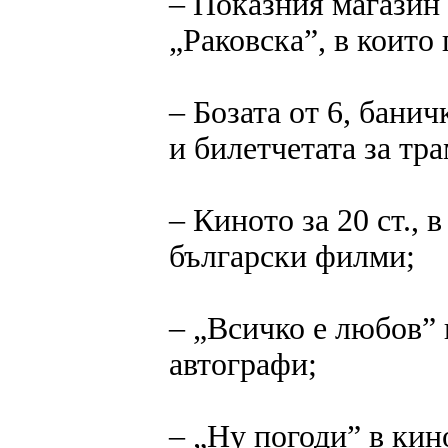
‒ Показния магазин
„Раковска”, в които
‒ Бозата от 6, банич
и билетчетата за тра
‒ Киното за 20 ст., 
български филми;
‒ „Всичко е любов” 
автографи;
‒ „Ну погоди” в кин