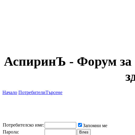
АспиринЪ - Форум за 
з
Начало
Потребители
Търсене
Потребителско име:
Запомни ме
Парола: