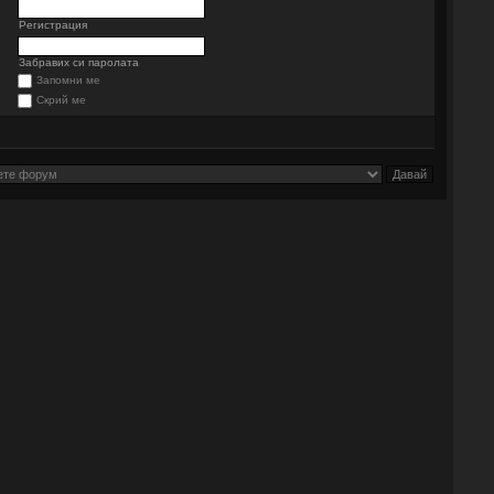
Регистрация
Забравих си паролата
Запомни ме
Скрий ме