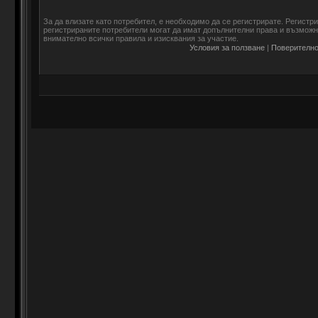
За да влизате като потребител, е необходимо да се регистрирате. Регистр
регистрираните потребители могат да имат допълнителни права и възможно
внимателно всички правила и изисквания за участие.
Условия за ползване
|
Поверително