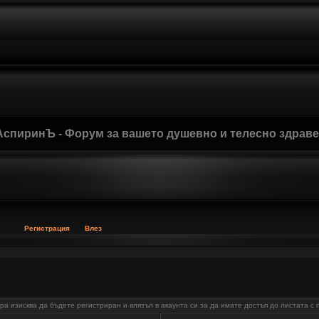
АспиринЪ - Форум за вашето душевно и телесно здрав
Регистрация
Влез
а изисква да бъдете регистриран и влязъл в акаунта си за да имате достъп до листата с 