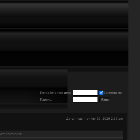
е
Потребителско име:
Запомни ме
Парола:
Дата и час: Чет Авг 06, 2026 2:52 pm
потребителите.