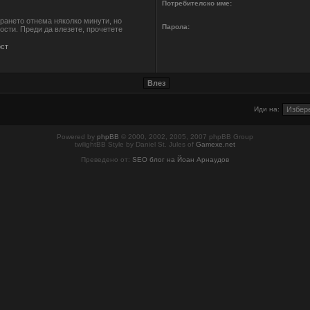
Потребителско име:
ирането отнема няколко минути, но
Парола:
сти. Преди да влезете, прочетете
ст
Иди на:
Powered by
phpBB
© 2000, 2002, 2005, 2007 phpBB Group
twilightBB Style by Daniel St. Jules of
Gamexe.net
Преведено от:
SEO блог на Йоан Арнаудов