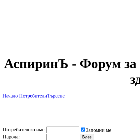
АспиринЪ - Форум за 
з
Начало
Потребители
Търсене
Потребителско име:
Запомни ме
Парола: