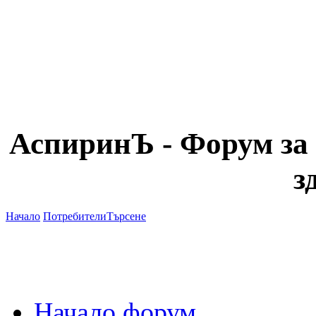
АспиринЪ - Форум за 
з
Начало
Потребители
Търсене
Начало форум