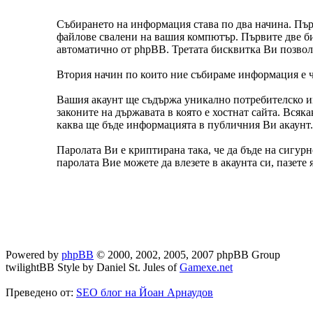
Събирането на информация става по два начина. Пър
файлове свалени на вашия компютър. Първите две бис
автоматично от phpBB. Третата бисквитка Ви позволя
Втория начин по които ние събираме информация е чр
Вашия акаунт ще съдържа уникално потребителско име
законите на държавата в която е хостнат сайта. Всяк
каква ще бъде информацията в публичния Ви акаунт.
Паролата Ви е криптирана така, че да бъде на сигур
паролата Вие можете да влезете в акаунта си, пазете
Powered by
phpBB
© 2000, 2002, 2005, 2007 phpBB Group
twilightBB Style by Daniel St. Jules of
Gamexe.net
Преведено от:
SEO блог на Йоан Арнаудов