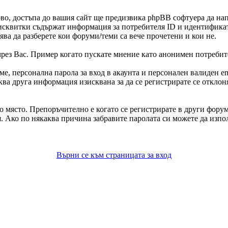
во, достъпа до вашия сайт ще предизвика phpBB софтуера да на
квитки съдържат информация за потребителя ID и идентификатор 
ва да разберете кои форуми/теми са вече прочетени и кои не.
ез Вас. Пример когато пускате мнение като анонимен потребител
, персонална парола за вход в акаунта и персонален валиден em
аква друга информация изисквана за да се регистрирате се откло
но място. Препоръчително е когато се регистрирате в други фору
 я. Ако по някаква причина забравите паролата си можете да изпо
Върни се към страницата за вход