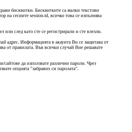
прави бисквитки. Бисквитките са малки текстови
на сесиите session-id, всичко това се изпълнява
 или след като сте се регистрирали и сте влезли.
ail адрес. Информацията в акаунта Ви се защитава от
нява от правилата. Във всички случай Вие решавате
ми/сайтове да използвате различни пароли. Чрез
лзвате опцията "забравих си паролата".