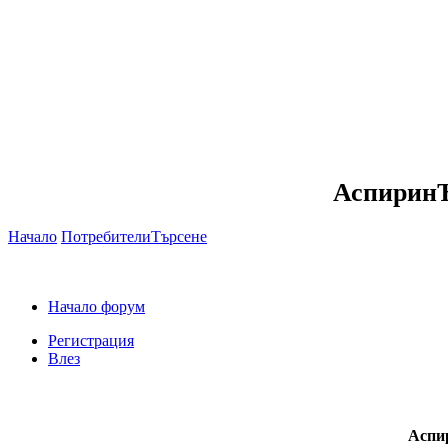
АспиринЪ
Начало
Потребители
Търсене
Начало форум
Регистрация
Влез
Аспир