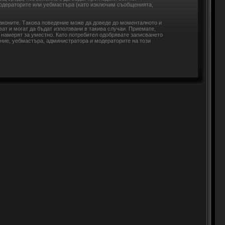
модераторите или уебмастъра (като изключим съобщенията,
законите. Такова поведение може да доведе до моменталното и
ват и могат да бъдат използвани в такива случаи. Приемате,
 намерят за уместно. Като потребител одобрявате записването
ение, уебмастъра, администратора и модераторите на този