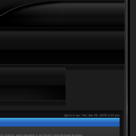
е
Дата и час: Чет Авг 06, 2026 2:23 pm
ещ вреда, невъзможно е да бъдат прегледани всички