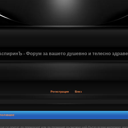
АспиринЪ - Форум за вашето душевно и телесно здрав
Регистрация
Влез
 ползване
 ще се опитат да премахнат или да променят възможно най-бързо всеки материал, нос