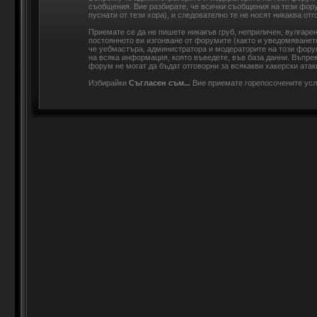
съобщения. Вие разбирате, че всички съобщения на тези фор
пуснати от тези хора), и следователно те не носят никаква отг
Приемате се да не пишете никакъв груб, неприличен, вулгаре
постоянното ви изгонване от форумите (както и уведомяването
че уебмастъра, администратора и модераторите на този форум
на всяка информация, която въведете, във база данни. Въпре
форум не могат да бъдат отговорни за всякакви хакерски атаки
Избирайки
Съгласен съм...
Вие приемате горепосочените ус