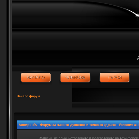
Начало форум
АспиринЪ - Форум за вашето душевно и телесно здраве - Условия за
Въпреки, че администраторите и модераторите на този форум