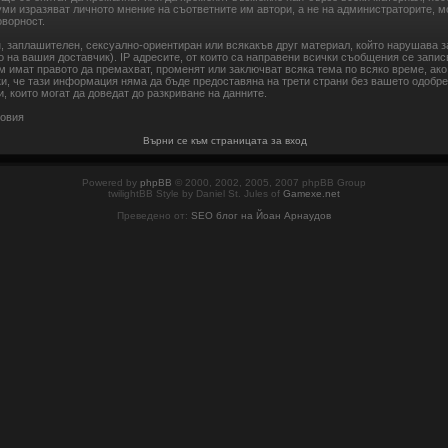
уми изразяват личното мнение на съответните им автори, а не на администраторите, 
оворност.
н, заплашителен, сексуално-ориентиран или всякакъв друг материал, който нарушава 
 на вашия доставчик). IP адресите, от които са направени всички съобщения се запис
 имат правото да премахват, променят или заключват всяка тема по всяко време, ако
ки, че тази информация няма да бъде предоставяна на трети страни без вашето одобр
, които могат да доведат до разкриване на данните.
ловия
Върни се към страницата за вход
Powered by
phpBB
© 2000, 2002, 2005, 2007 phpBB Group
twilightBB Style by Daniel St. Jules of
Gamexe.net
Преведено от:
SEO блог на Йоан Арнаудов