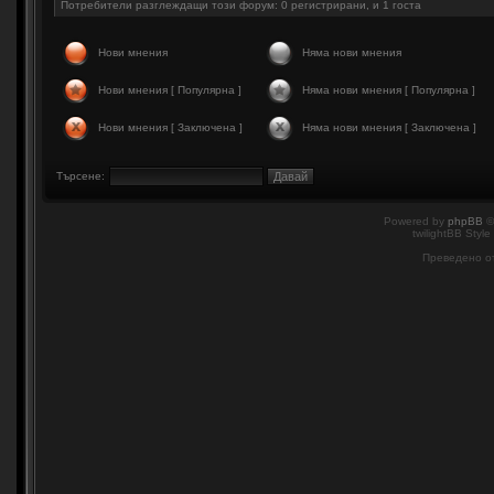
Потребители разглеждащи този форум: 0 регистрирани, и 1 госта
Нови мнения
Няма нови мнения
Нови мнения [ Популярна ]
Няма нови мнения [ Популярна ]
Нови мнения [ Заключена ]
Няма нови мнения [ Заключена ]
Търсене:
Powered by
phpBB
©
twilightBB Style
Преведено о