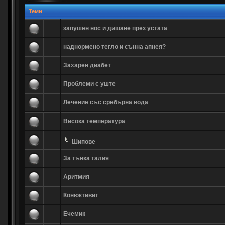
Теми
запушен нос и дишане през устата
наднормено тегло и сънна апнея?
Захарен диабет
Проблеми с уште
Лечение със сребърна вода
Висока температура
Шипове
За тънка талия
Аритмия
Конюктивит
Ечемик