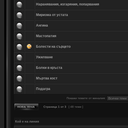
Наранявания, изгаряния, попарвания
Миризма от устата
Ангина
Мастопатия
Болести на сърцето
Ужилване
Болки в кръста
Мъртва кост
Подагра
Покажи темите от миналия:
Страница
1
от
3
[ 48 теми ]
Кой е на линия