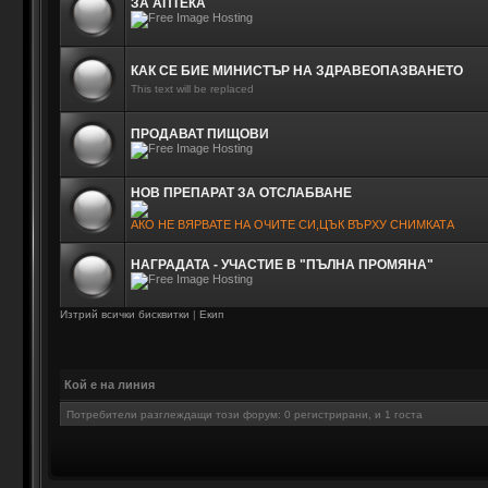
ЗА АПТЕКА
КАК СЕ БИЕ МИНИСТЪР НА ЗДРАВЕОПАЗВАНЕТО
This text will be replaced
ПРОДАВАТ ПИЩОВИ
НОВ ПРЕПАРАТ ЗА ОТСЛАБВАНЕ
АКО НЕ ВЯРВАТЕ НА ОЧИТЕ СИ,ЦЪК ВЪРХУ СНИМКАТА
НАГРАДАТА - УЧАСТИЕ В "ПЪЛНА ПРОМЯНА"
Изтрий всички бисквитки
|
Екип
Кой е на линия
Потребители разглеждащи този форум: 0 регистрирани, и 1 госта