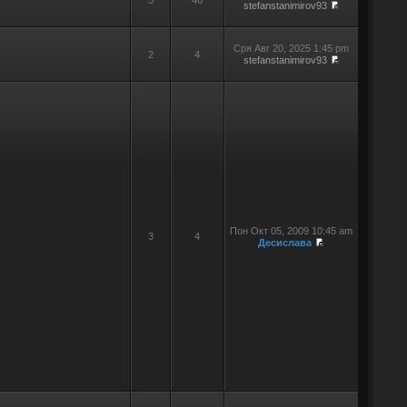
5
46
stefanstanimirov93
Сря Авг 20, 2025 1:45 pm
2
4
stefanstanimirov93
Пон Окт 05, 2009 10:45 am
3
4
Десислава