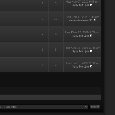
Нед Ное 07, 2010 9:05 pm
2
3
Куку Ми Цин
Сря Сеп 17, 2025 1:48 pm
2
12
stefanstanimirov93
Нед Юли 12, 2009 9:55 pm
2
6
Куку Ми Цин
Пон Юли 13, 2009 11:45 am
1
6
Куку Ми Цин
Пон Юли 13, 2009 11:32 am
1
2
Куку Ми Цин