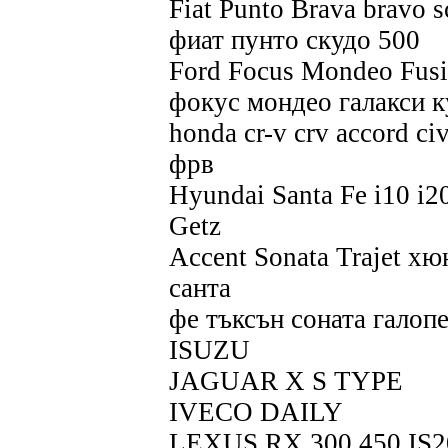
Fiat Punto Brava bravo 
фиат пунто скудо 500
Ford Focus Mondeo Fusi
фокус мондео галакси к
honda cr-v crv accord ci
фрв
Hyundai Santa Fe i10 i20
Getz
Accent Sonata Trajet хю
санта
фе тъксън соната галоп
ISUZU
JAGUAR X S TYPE
IVECO DAILY
LEXUS RX 300 450 IS2