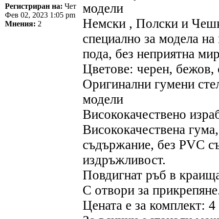
модели
Регистриран на:
Чет
Фев 02, 2023 1:05 pm
Немски , Полски и Чеш
Мнения:
2
специално за модела на 
пода, без неприятна ми
Цветове: черен, бежов, 
Оригинални гумени стел
модели
Висококачествено израб
Висококачествена гума,
съдържание, без PVC съ
издръжливост.
Повдигнат ръб в краищат
С отвори за прикрепяне
Цената е за комплект: 4