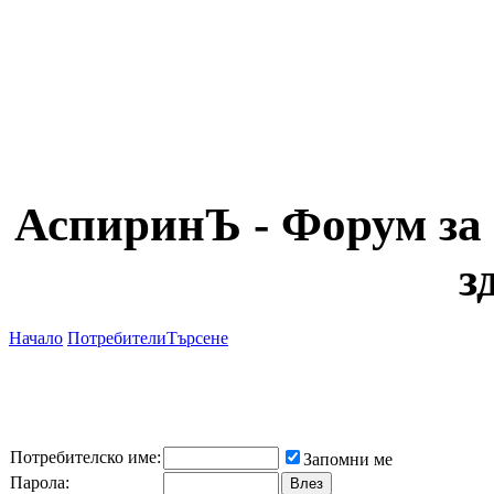
АспиринЪ - Форум за 
з
Начало
Потребители
Търсене
Потребителско име:
Запомни ме
Парола: