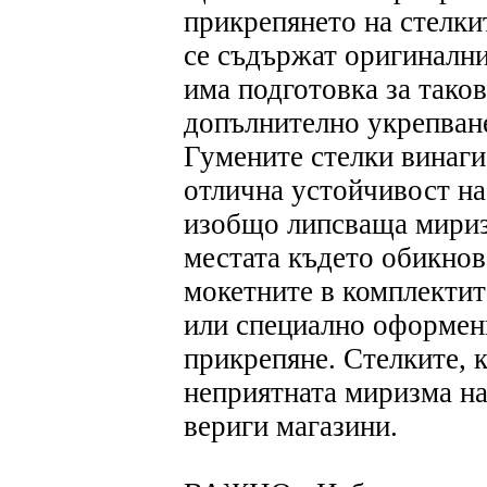
прикрепянето на стелки
се съдържат оригинални
има подготовка за тако
допълнително укрепване
Гумените стелки винаги 
отлична устойчивост на
изобщо липсваща миризм
местата където обикнов
мокетните в комплектит
или специално оформени
прикрепяне. Стелките, 
неприятната миризма на
вериги магазини.