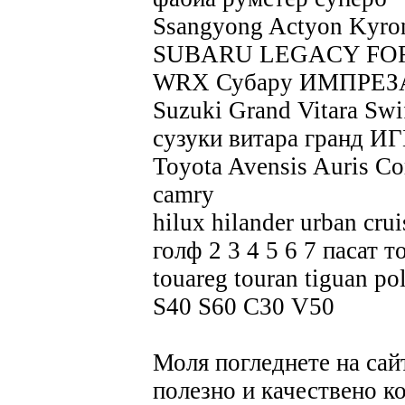
Ssangyong Actyon Kyro
SUBARU LEGACY FO
WRX Субару ИМПРЕЗ
Suzuki Grand Vitara Swi
сузуки витара гра
Toyota Avensis Auris Cor
camry
hilux hilander urban cru
голф 2 3 4 5 6 7 пасат 
touareg touran tiguan 
S40 S60 C30 V50
Моля погледнете на сай
полезно и качествено к