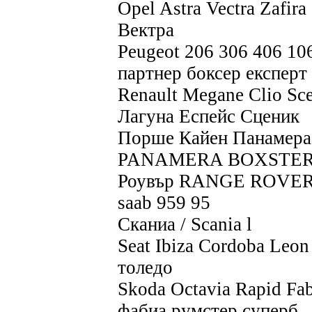
Opel Astra Vectra Zafir
Вектра
Peugeot 206 306 406 106
партнер боксер експерт
Renault Megane Clio Sc
Лагуна Еспейс Сценик
Порше Кайен Панамер
PANAMERA BOXSTE
Роувър RANGE ROVE
saab 959 95
Сканиа / Scania l
Seat Ibiza Cordoba Leon
толедо
Skoda Octavia Rapid Fa
фабиа румстер суперб