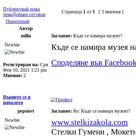
Публикувай нова
Страница
1
от
1
[ 3 мнения ]
тема
Добави отговор
Принтирай
Автор
milla
Заглавие:
Къде се намира музеят?
Newbie
Къде се намира музея н
Споделяне във Faceboo
Регистриран на:
Сря
Фев 10, 2021 1:21 pm
Мнения:
2
Върнете се в
началото
pepsisvt
Заглавие:
Re: Къде се намира музеят?
Newbie
www.stelkizakola.com
Стелки Гумени , Мокетн