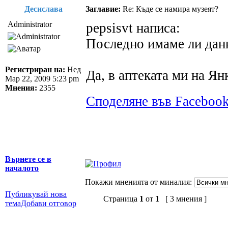
Десислава
Заглавие:
Re: Къде се намира музеят?
Administrator
pepsisvt написа:
Последно имаме ли дан
Регистриран на:
Нед
Да, в аптеката ми на Ян
Мар 22, 2009 5:23 pm
Мнения:
2355
Споделяне във Faceboo
Върнете се в
началото
Покажи мненията от миналия:
Публикувай нова
Страница
1
от
1
[ 3 мнения ]
тема
Добави отговор