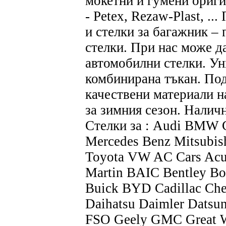
мокетни и гумени ориги
- Petex, Rezaw-Plast, ..
и стелки за багажник –
стелки. При нас може д
автомобилни стелки. Ун
комбинирана тъкан. По
качествени материали 
за зимния сезон. Налич
Стелки за : Audi BMW C
Mercedes Benz Mitsubish
Toyota VW AC Cars Acu
Martin BAIC Bentley Bor
Buick BYD Cadillac Che
Daihatsu Daimler Datsun
FSO Geely GMC Great 